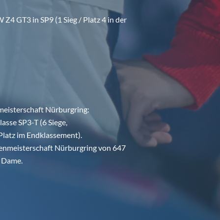
Z4 GT3 in SP9 (1 Sieg / Platz 4 in der
eisterschaft Nürburgring:
lasse SP3-T (6 Siege,
 Platz im Endklassement).
kenmeisterschaft Nürburgring von 647
e Dame.