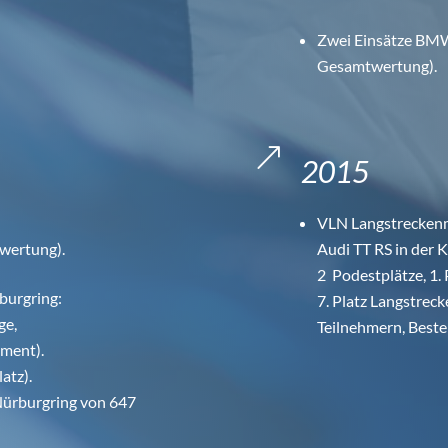
Zwei Einsätze BMW 
Gesamtwertung).
&
2015
VLN Langstreckenm
wertung).
Audi TT RS in der K
2 Podestplätze, 1.
burgring:
7. Platz Langstrec
ge,
Teilnehmern, Best
ement).
atz).
 Nürburgring von 647