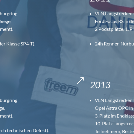
burgring:
VLN Langstreckenm
Siege,
Ford Focus RS in de
ement).
2 Podstplätze, 1. P
der Klasse SP4-T).
24h Rennen Nürburg
&
2013
burgring:
VLN Langstreckenm
ge,
Opel Astra OPC in 
ement).
3. Platz im Endklas
10. Platz Langstre
ch technischen Defekt).
Teilnehmern, Best