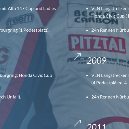
 mit Alfa 147 Cup und Ladies
VLN Langstreckenm
Honda Civic Cup (1
urgring (1 Podestplatz).
24h Rennen Nürburg
&
2009
burgring: Honda Civic Cup
VLN Langstreckenm
(4 Podestplätze, 4
ch Unfall).
24h Rennen Nürburg
&
2011