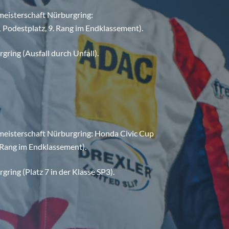
eisterschaft Nürburgring:
 Podestplatz, 9. Rang im Endklassement).
ring (Ausfall durch Unfall).
eisterschaft Nürburgring: Honda Civic Cup
. Rang im Endklassement).
ring (Platz 7 in der Klasse SP3).