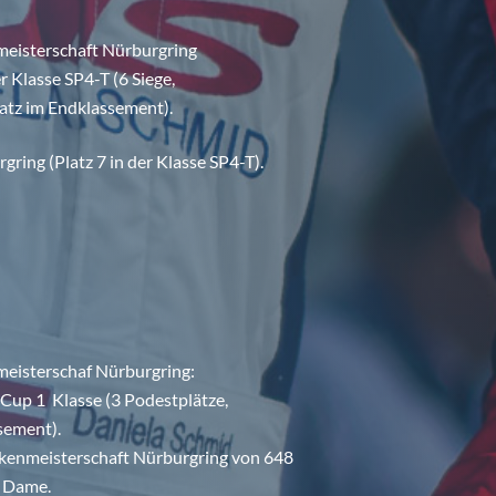
eisterschaft Nürburgring
r Klasse SP4-T (6 Siege,
latz im Endklassement).
ring (Platz 7 in der Klasse SP4-T).
eisterschaf Nürburgring:
Cup 1 Klasse (3 Podestplätze,
sement).
ckenmeisterschaft Nürburgring von 648
e Dame.