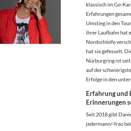
klassisch im Go-Kar
Erfahrungen gesamm
Umstieg in den Tour
ihrer Laufbahn hat 
Nordschleife versch
hat sie gefesselt. 
Nürburgring ist sei
auf der schwierigst
Erfolge in den unte
Erfahrung und B
Erinnerungen s
Seit 2018 gibt Dani
jedermann/-frau bei 