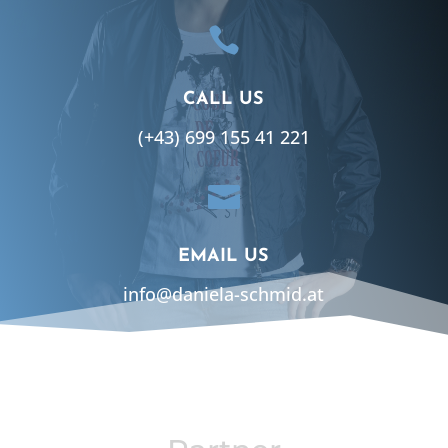

CALL US
(+43) 699 155 41 221

EMAIL US
info@daniela-schmid.at